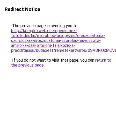
Redirect Notice
The previous page is sending you to
http://komplexweb.cserepeslemez-
tetofedes.hu/microblog-bejegyzes/ereszcsatorna-
szereles-az-ereszcsatorna-szereles-muveszete-
amikor-a-szakertelem-talalkozik-a-
precizitassal/budapest/remetekertvaros/dSVBRi
If you do not want to visit that page, you can
return to
the previous page
.