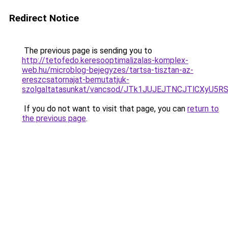
Redirect Notice
The previous page is sending you to
http://tetofedo.keresooptimalizalas-komplex-
web.hu/microblog-bejegyzes/tartsa-tisztan-az-
ereszcsatornajat-bemutatjuk-
szolgaltatasunkat/vancsod/JTk1JUJEJTNCJTlCXy
If you do not want to visit that page, you can
return to
the previous page
.