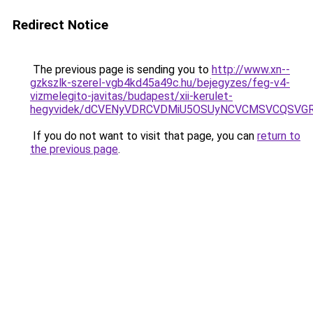
Redirect Notice
The previous page is sending you to
http://www.xn--
gzkszlk-szerel-vgb4kd45a49c.hu/bejegyzes/feg-v4-
vizmelegito-javitas/budapest/xii-kerulet-
hegyvidek/dCVENyVDRCVDMiU5OSUyNCVCMSVCQSVGR
If you do not want to visit that page, you can
return to
the previous page
.