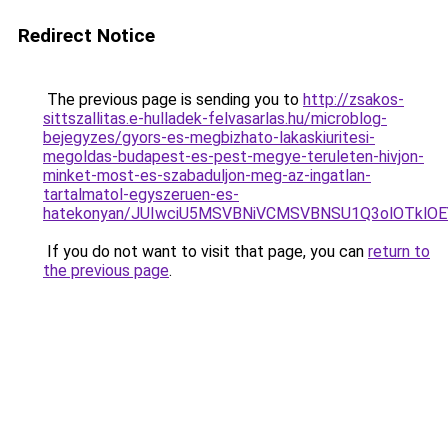
Redirect Notice
The previous page is sending you to
http://zsakos-
sittszallitas.e-hulladek-felvasarlas.hu/microblog-
bejegyzes/gyors-es-megbizhato-lakaskiuritesi-
megoldas-budapest-es-pest-megye-teruleten-hivjon-
minket-most-es-szabaduljon-meg-az-ingatlan-
tartalmatol-egyszeruen-es-
hatekonyan/JUIwciU5MSVBNiVCMSVBNSU1Q3olOTklO
If you do not want to visit that page, you can
return to
the previous page
.