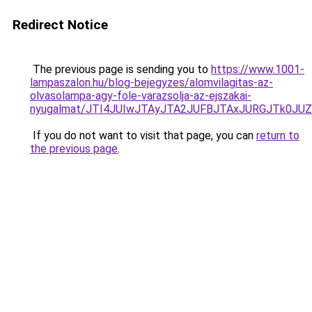
Redirect Notice
The previous page is sending you to
https://www.1001-
lampaszalon.hu/blog-bejegyzes/alomvilagitas-az-
olvasolampa-agy-fole-varazsolja-az-ejszakai-
nyugalmat/JTI4JUIwJTAyJTA2JUFBJTAxJURGJTk0J
If you do not want to visit that page, you can
return to
the previous page
.